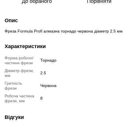
До обраного
Порівняти
Опис
Фреза Formula Profi алмазна торнадо червона діаметр 2.5 мм
Характеристики
Форма робочої
Торнадо
частини фрези
Діаметр фрези,
2.5
мм
Гритність
Червона
фрези
Робоча частина
8
фрези, мм
Відгуки