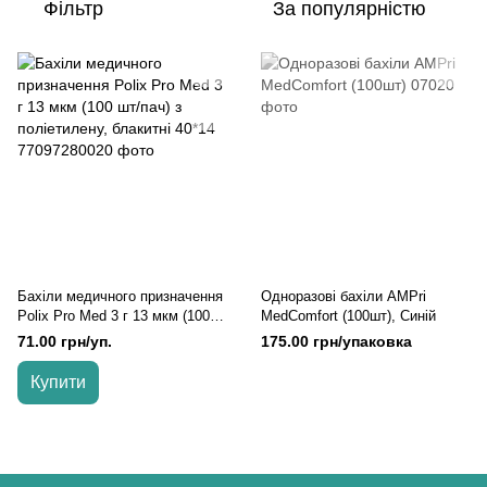
Фільтр
За популярністю
Бахіли медичного призначення
Одноразові бахіли AMPri
Polix Pro Med 3 г 13 мкм (100
MedComfort (100шт), Синій
шт/пач) з поліетилену, блакитні
71.00 грн/уп.
175.00 грн/упаковка
40*14, Синій
Купити