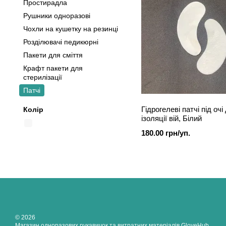
Простирадла
Рушники одноразові
Чохли на кушетку на резинці
Розділювачі педикюрні
Пакети для сміття
Крафт пакети для
стерилізації
Патчі
Гідрогелеві патчі під очі
Колір
ізоляції вій, Білий
180.00 грн/уп.
© 2026
Магазин одноразових рукавичок та витратних матеріалів GloveHub