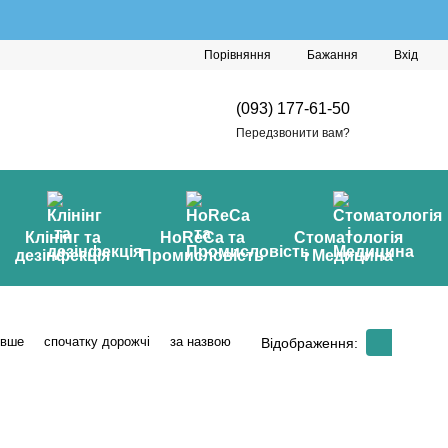
Порівняння
Бажання
Вхід
(093) 177-61-50
Передзвонити вам?
Клінінг та
HoReCa та
Стоматологія
дезінфекція
Промисловість
і Медицина
евше
спочатку дорожчі
за назвою
Відображення: