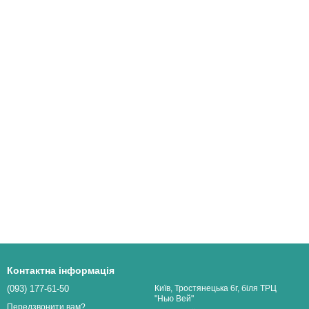
Контактна інформація
(093) 177-61-50
Київ, Тростянецька 6г, біля ТРЦ
"Нью Вей"
Передзвонити вам?