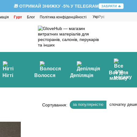
🎁 ОТРИМАЙ ЗНИЖКУ -5% У TELEGRAM
ЗАБРАТИ 🔥
Укр
Рус
мація
Гурт
Блог
Політика конфіденційності
Все для
Нігті
Волосся
Депіляція
масажу
за популярністю
спочатку деш
Сортування: