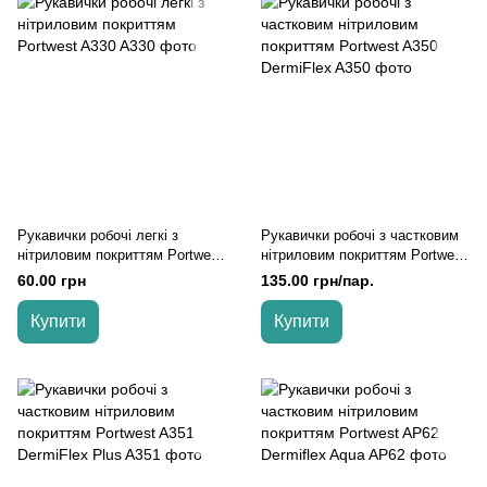
Рукавички робочі легкі з
Рукавички робочі з частковим
нітриловим покриттям Portwest
нітриловим покриттям Portwest
A330, Жовтий, L
A350 DermiFlex, Чорний, L
60.00 грн
135.00 грн/пар.
Купити
Купити