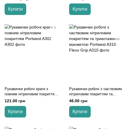
Portwest A300, Синій, L
Купити
Купити
Рукавички робочі краги з
Рукавички робочі з частвовим
повним нітриловим покриттям
нітриловим покриттям та
Portwest A302, Синій, L
трикотажною манжетою
121.00 грн
46.00 грн
Portwest A310 Flexo Grip,
Сірий, L
Купити
Купити