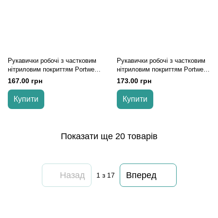
Рукавички робочі з частковим
Рукавички робочі з частковим
нітриловим покриттям Portwest
нітриловим покриттям Portwest
A351 DermiFlex Plus, Чорний, L
AP62 Dermiflex Aqua, Сірий, L
167.00 грн
173.00 грн
Купити
Купити
Показати ще 20 товарів
Назад
Вперед
1
з 17