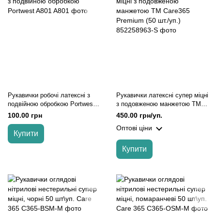
Рукавички робочі латексні з
Рукавички латексні супер міцні
подвійною обробкою Portwest
з подовженою манжетою ТМ
A801, Жовто-блакитний, L
Care365 Premium (50 шт./уп.),
100.00 грн
450.00 грн/уп.
Синій, S
Оптові ціни
Купити
Купити