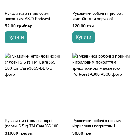
Рукавички з нітриловим
Рукавички робочі нітрилові,
покриттям A320 Portwest,
хімстійкі для харчової
Чорний, S
промисловості Portwest A814,
52.00 грн/пар.
120.00 грн
Блакитний, L
Купити
Купити
Рукавички нітрилові чорні
Рукавички робочі з повним
(плотні 5.5 г) ТМ Care365 100
нітриловим покриттям і
шт, Чорний, S
трикотажною манжетою
310.00 грн/уп.
96.00 грн