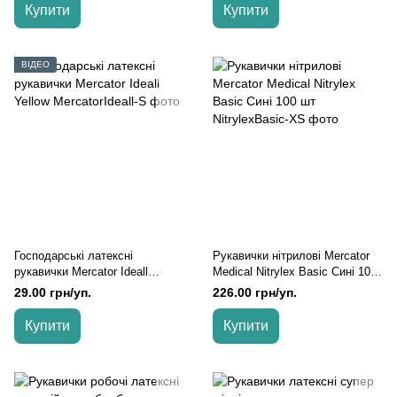
Купити
Купити
ВІДЕО
Господарські латексні
Рукавички нітрилові Mercator
рукавички Mercator Ideall
Medical Nitrylex Basic Сині 100
Yellow, Жовтий, S, 1 пара/уп,
шт, Синій, XS
29.00 грн/уп.
226.00 грн/уп.
Подовжена
Купити
Купити