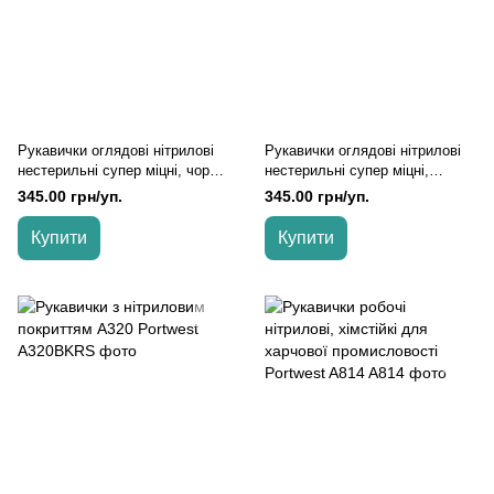
Рукавички оглядові нітрилові
Рукавички оглядові нітрилові
нестерильні супер міцні, чорні
нестерильні супер міцні,
50 шт\уп. Care 365, Чорний, M
помаранчеві 50 шт\уп. Care
345.00 грн/уп.
345.00 грн/уп.
365, Жовтогарячий, M
Купити
Купити