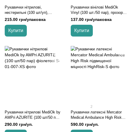
Рукавички нітрилові,
Рукавички вінілові MediOk
нестерильні (100 шт/уп),
Vinyl (100 шт./50 пар), прозорі,
MediOk Nitrile, Чорний, L
Прозорий, S
215.00 грн/упаковка
137.00 грн/упаковка
Купити
Купити
2
Рукавички нітрилові MediOk by
Рукавички латексні Mercator
AMPri AZURITE (100 шт/50 пар)
Medical Ambulance High Risk
фіолетові, Фіолетовий, XS
підвищеної міцності, Синій, S
290.00 грн/уп.
590.00 грн/уп.