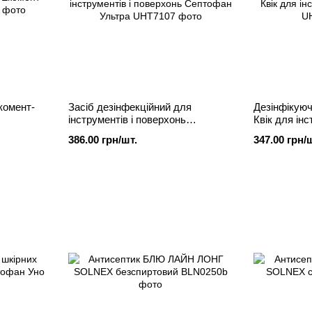
комент-
Засіб дезінфекційний для
Дезінфікую
інструментів і поверхонь
Квік для інс
Септофан Ультра, 1л
1л
386.00 грн/шт.
347.00 грн/