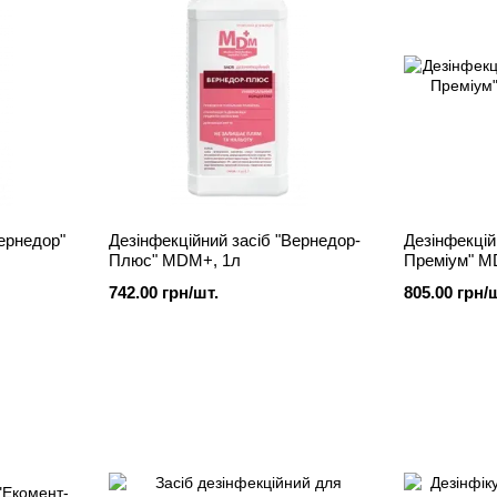
Вернедор"
Дезінфекційний засіб "Вернедор-
Дезінфекцій
Плюс" MDM+, 1л
Преміум" M
742.00 грн/шт.
805.00 грн/