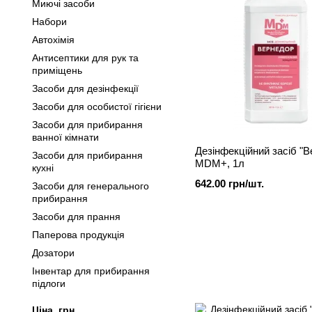
Миючі засоби
Набори
Автохімія
Антисептики для рук та
приміщень
Засоби для дезінфекції
Засоби для особистої гігієни
Засоби для прибирання
ванної кімнати
Дезінфекційний засіб "
Засоби для прибирання
MDM+, 1л
кухні
642.00 грн/шт.
Засоби для генерального
прибирання
Засоби для прання
Паперова продукція
Дозатори
Інвентар для прибирання
підлоги
Ціна, грн