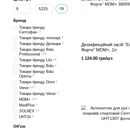
Від Ціна, грн
До Ціна, грн
ОК
Бренд
Товари бренду
Септофан
17
Товари бренду minisept
8
Товари бренду Дезмарк
2
Дезінфекційний засіб "Е
Товари бренду Balu
Форте" MDM+, 1л
Professional
138
1 124.00 грн/шт.
Товари бренду Lilu
44
Товари бренду Balu
2
Товари бренду Balu
Optima
5
Товари бренду Domi
1
Venor
107
Товари бренду Venor
1
MDM+
123
MediPlus
1
SOLNEX
13
UHT24
4
Об'єм