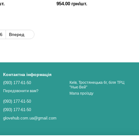
шт.
954.00 грн/шт.
6
Вперед
Контактна інформація
(093) 177-61-50
Київ, Тростянецька 6г, біля ТРЦ
"Нью Вей"
Передзвонити вам?
Мапа проїзду
(093) 177-61-50
(093) 177-61-50
glovehub.com.ua@gmail.com