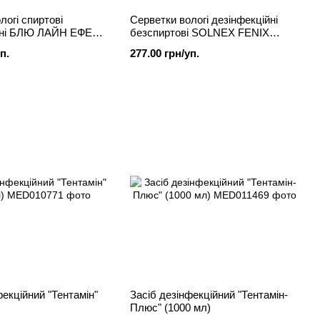
логі спиртові
Серветки вологі дезінфекційні
йні БЛЮ ЛАЙН ЕФЕКТ
безспиртові SOLNEX FENIX
8шт/уп)
(108шт/уп)
п.
277.00 грн/уп.
фекційний "Тентамін"
Засіб дезінфекційний "Тентамін-
Плюс" (1000 мл)