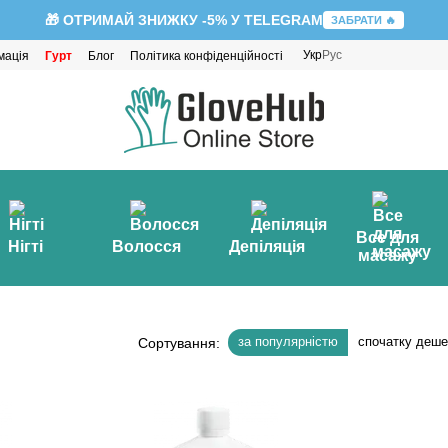
🎁 ОТРИМАЙ ЗНИЖКУ -5% У TELEGRAM
ЗАБРАТИ 🔥
Укр
Рус
мація
Гурт
Блог
Політика конфіденційності
Все для
Нігті
Волосся
Депіляція
масажу
за популярністю
спочатку деш
Сортування: