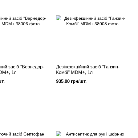
ний засіб "Вернедор-
Дезінфекційний засіб "Ганзин-
DM+, 1л
Комбі" MDM+, 1л
шт.
935.00 грн/шт.