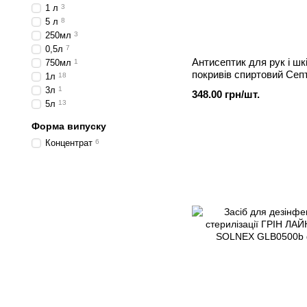
1 л
3
5 л
8
250мл
3
0,5л
7
Антисептик для рук і шк
750мл
1
покривів спиртовий Се
1л
18
Уно, 1л
3л
1
348.00 грн/шт.
5л
13
Форма випуску
Концентрат
6