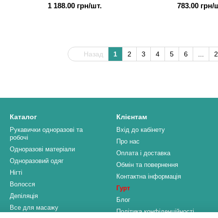
1 188.00 грн/шт.
783.00 грн/
Назад
1
2
3
4
5
6
...
2
Каталог
Клієнтам
Рукавички одноразові та
Вхід до кабінету
робочі
Про нас
Одноразові матеріали
Оплата і доставка
Одноразовий одяг
Обмін та повернення
Нігті
Контактна інформація
Волосся
Гурт
Депіляція
Блог
Все для масажу
Політика конфіденційності