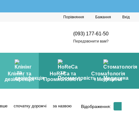
Порівняння
Бажання
Вхід
(093) 177-61-50
Передзвонити вам?
Клінінг та
HoReCa та
Стоматологія
дезінфекція
Промисловість
і Медицина
евше
спочатку дорожчі
за назвою
Відображення: