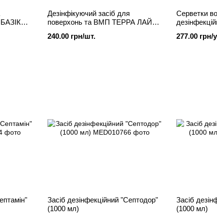
Дезінфікуючий засіб для
Серветки во
 БАЗІК
поверхонь та ВМП ТЕРРА ЛАЙН
дезінфекці
СТАНДАРТ SOLNEX, 0,5л
SOLNEX (10
240.00 грн/шт.
277.00 грн/у
ептамін"
Засіб дезінфекційний "Септодор"
Засіб дезін
(1000 мл)
(1000 мл)