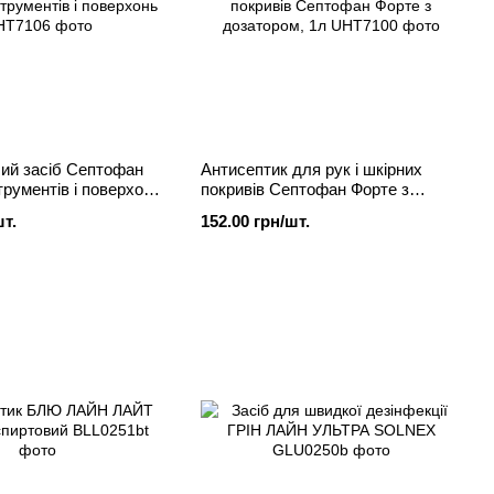
чий засіб Септофан
Антисептик для рук і шкірних
трументів і поверхонь,
покривів Септофан Форте з
дозатором, 1л
шт.
152.00 грн/шт.