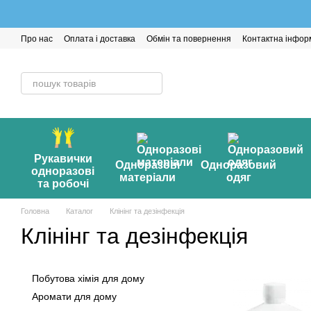
Перейти до основного контенту
Про нас
Оплата і доставка
Обмін та повернення
Контактна інфор
Рукавички
Одноразові
Одноразовий
одноразові
матеріали
одяг
та робочі
Головна
Каталог
Клінінг та дезінфекція
Клінінг та дезінфекція
Побутова хімія для дому
Аромати для дому