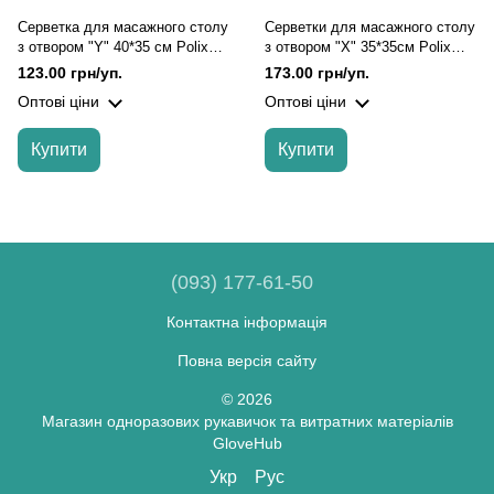
Серветка для масажного столу
Серветки для масажного столу
з отвором "Y" 40*35 см Polix
з отвором "Х" 35*35см Polix
PRO&MED (50 шт/пач) зі
PRO&MED (50 шт/пач) зі
123.00 грн/уп.
173.00 грн/уп.
спанбонду Колір: Білий, Білий
спанбонду Колір: Білий, Білий
Оптові ціни
Оптові ціни
Купити
Купити
(093) 177-61-50
Контактна інформація
Повна версія сайту
© 2026
Магазин одноразових рукавичок та витратних матеріалів
GloveHub
Укр
Рус