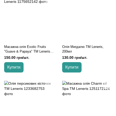
Масажна олія Exotic Fruits
Олія Мигдалю TM Leneris,
"Guave & Papaya" TM Leneris,
200мл
200мл
150.00 грн/шт.
130.00 грн/шт.
Купити
Купити