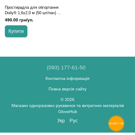
Простирадла для обгортання
Doily® 1,6х2,0 м (50 шт/пач) з
поліетилену Колір: прозорий,
490.00 грн/уп.
Прозорий
Купити
(093) 177-61-50
Контактна інформація
Повна версія сайту
© 2026
Магазин одноразових рукавичок та витратних матеріалів
GloveHub
Укр
Рус
ОНЛАЙН ЧАТ