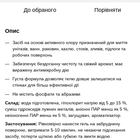
До обраного
Порівняти
Опис
Засіб на основі активного хлору призначений для миття
унітазів, ванн, раковин, кахлю, стоків, зливів, підлоги та
робочих поверхонь
Забезпечує бездоганну чистоту та свіжий аромат, має
виражену антимікробну дію
Густа формула дозволяє гелю довше залишатися на
стінках для більш ефективної дії
Не містить фосфати та абразиви
Склад:
вода підготовлена, гіпохлорит натрію від 5 до 15 %,
суміш гідроксидів лужних металів, аніонні ПАР менш як 5 %,
неіоногенні ПАР менш як 5 %, загущувач, ароматизатор.
Застосування:
Рівномірно нанести гель на забруднену
поверхню, витримати 5-10 хвилин, не чекаючи підсихання
засобу, потерти щіткою або губкою та змити водою.