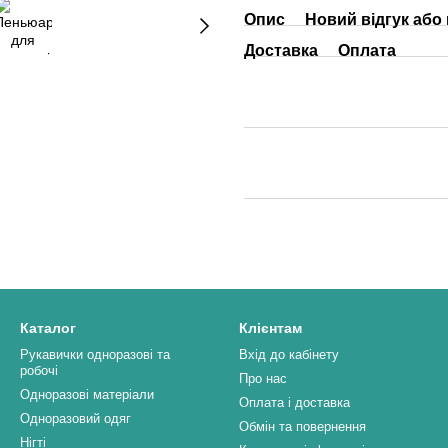
Опис
Новий відгук або
Доставка
Оплата
Каталог
Клієнтам
Рукавички одноразові та
Вхід до кабінету
робочі
Про нас
Одноразові матеріали
Оплата і доставка
Одноразовий одяг
Обмін та повернення
Нігті