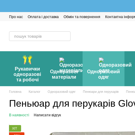
Перейти до основного контенту
Про нас
Оплата і доставка
Обмін та повернення
Контактна інфор
Рукавички
Одноразові
Одноразовий
одноразові
матеріали
одяг
та робочі
Головна
Каталог
Одноразовий одяг
Пенюари для перукарів
Пенюа
Пеньюар для перукарів Glov
В наявності
Написати відгук
ХІТ