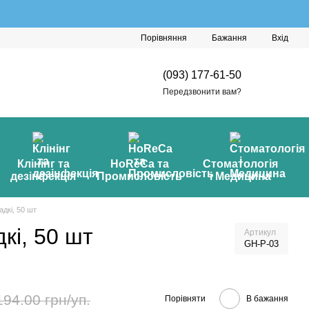
Порівняння
Бажання
Вхід
(093) 177-61-50
Передзвонити вам?
Клінінг та
HoReCa та
Стоматологія
дезінфекція
Промисловість
і Медицина
дкі, 50 шт
кі, 50 шт
Артикул
GH-P-03
194.00 грн/уп.
Порівняти
В бажання