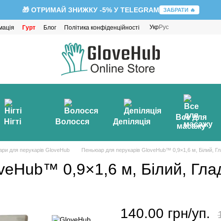
🎁 ОТРИМАЙ ЗНИЖКУ -5% У TELEGRAM
ЗАБРАТИ 🔥
Укр
Рус
мація
Гурт
Блог
Політика конфіденційності
Все для
Нігті
Волосся
Депіляція
масажу
ри для перукарів GloveHub
Пеньюар для перукарів GloveHub™ 0,9×1,6 м, Білий, Гла
eHub™ 0,9×1,6 м, Білий, Глад
140.00 грн/уп.