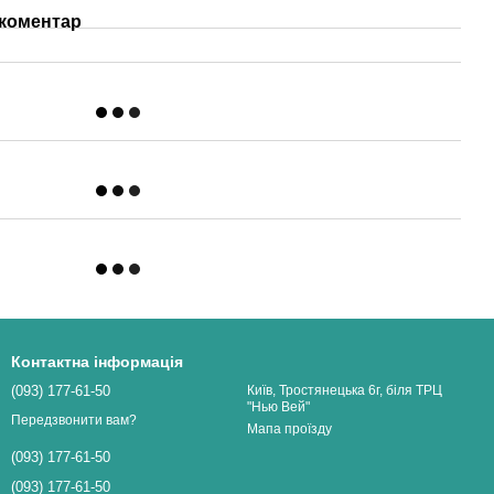
 коментар
Контактна інформація
(093) 177-61-50
Київ, Тростянецька 6г, біля ТРЦ
"Нью Вей"
Передзвонити вам?
Мапа проїзду
(093) 177-61-50
(093) 177-61-50