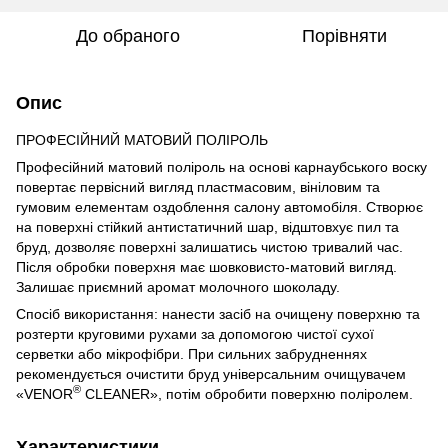
До обраного
Порівняти
Опис
ПРОФЕСІЙНИЙ МАТОВИЙ ПОЛІРОЛЬ
Професійний матовий поліроль на основі карнаубського воску
повертає первісний вигляд пластмасовим, вініловим та
гумовим елементам оздоблення салону автомобіля. Створює
на поверхні стійкий антистатичний шар, відштовхує пил та
бруд, дозволяє поверхні залишатись чистою тривалий час.
Після обробки поверхня має шовковисто-матовий вигляд.
Залишає приємний аромат молочного шоколаду.
Спосіб використання: нанести засіб на очищену поверхню та
розтерти круговими рухами за допомогою чистої сухої
серветки або мікрофібри. При сильних забрудненнях
рекомендується очистити бруд універсальним очищувачем
®
«VENOR
CLEANER», потім обробити поверхню поліролем.
Характеристики