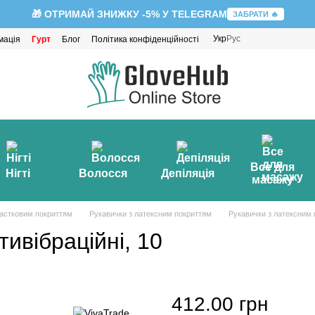
🎁 ОТРИМАЙ ЗНИЖКУ -5% У TELEGRAM
ЗАБРАТИ 🔥
Укр
Рус
мація
Гурт
Блог
Політика конфіденційності
Все для
Нігті
Волосся
Депіляція
масажу
частковим покриттям
Рукавички з латексним покриттям
Рукавички з латексним 
ивібраційні, 10
412.00 грн