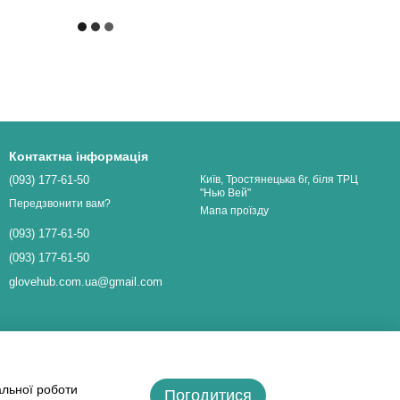
Контактна інформація
(093) 177-61-50
Київ, Тростянецька 6г, біля ТРЦ
"Нью Вей"
Передзвонити вам?
Мапа проїзду
(093) 177-61-50
(093) 177-61-50
glovehub.com.ua@gmail.com
альної роботи
Погодитися