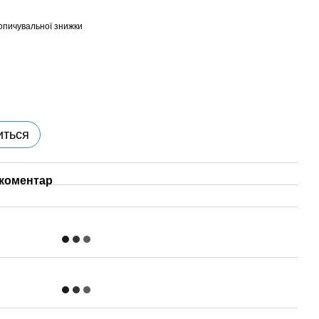
опичувальної знижки
иться
 коментар