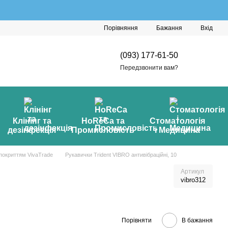
Порівняння
Бажання
Вхід
(093) 177-61-50
Передзвонити вам?
Клінінг та
HoReCa та
Стоматологія
дезінфекція
Промисловість
і Медицина
покриттям VivaTrade
Рукавички Trident VIBRO антивібраційні, 10
Артикул
vibro312
Порівняти
В бажання