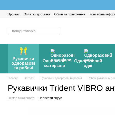
Перейти до основного контенту
Про нас
Оплата і доставка
Обмін та повернення
Контактна інфор
Рукавички
Одноразові
Одноразовий
одноразові
матеріали
одяг
та робочі
Головна
Каталог
Рукавички одноразові та робочі
Робочі рукавички з 
Рукавички Trident VIBRO ант
Немає в наявності
Написати відгук