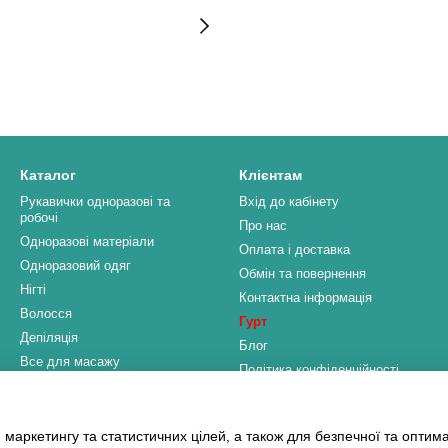
Каталог
Клієнтам
Рукавички одноразові та
Вхід до кабінету
робочі
Про нас
Одноразові матеріали
Оплата і доставка
Одноразовий одяг
Обмін та повернення
Нігті
Контактна інформація
Волосся
Гурт
Депіляція
Блог
Все для масажу
Політика конфіденційності
Клінінг та дезінфекція
HoReCa та Промисловість
Ми в соцмережах
Стоматологія і Медицина
 маркетингу та статистичних цілей, а також для безпечної та оптим