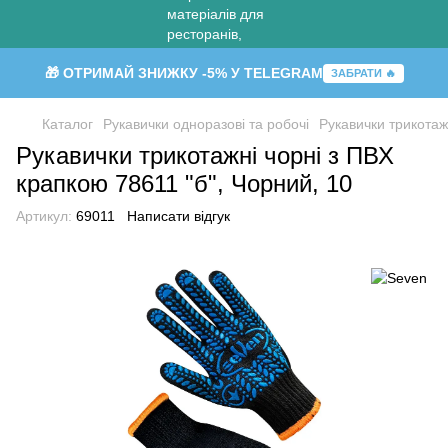
🎁 ОТРИМАЙ ЗНИЖКУ -5% У TELEGRAM
ЗАБРАТИ 🔥
Каталог
Рукавички одноразові та робочі
Рукавички трикотаж
Рукавички трикотажні чорні з ПВХ
крапкою 78611 "б", Чорний, 10
Артикул:
69011
Написати відгук