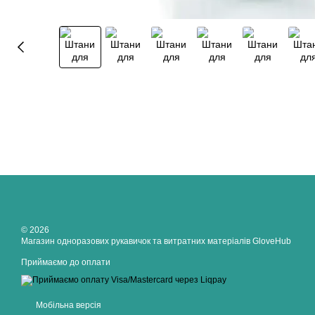
© 2026
Магазин одноразових рукавичок та витратних матеріалів GloveHub
Приймаємо до оплати
Мобільна версія