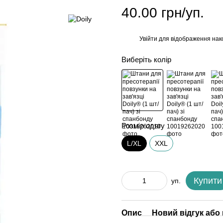
40.00 грн/уп.
Увійти
для відображення нак
%
Виберіть колір
Розмір одягу
L/XL
XXL
Купити
уп.
Опис
Новий відгук або