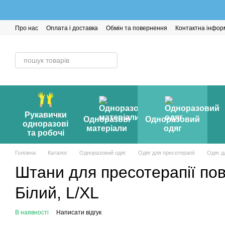
Перейти до основного контенту
Про нас
Оплата і доставка
Обмін та повернення
Контактна інфор
Рукавички
Одноразові
Одноразовий
одноразові
матеріали
одяг
та робочі
Головна
Каталог
Одноразовий одяг
Одяг для пресотерапії
Одяг д
Штани для пресотерапії повз
Білий, L/XL
В наявності
Написати відгук