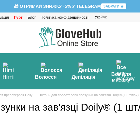
🎁 ОТРИМАЙ ЗНИЖКУ -5% У TELEGRAM
ЗАБРАТИ 🔥
Укр
Рус
мація
Гурт
Блог
Політика конфіденційності
Все для
Нігті
Волосся
Депіляція
масажу
ля пресотерапії Doily
Штани для пресотерапії повзунки на зав'язці Doily® (1 шт/пач) 
унки на зав'язці Doily® (1 шт/