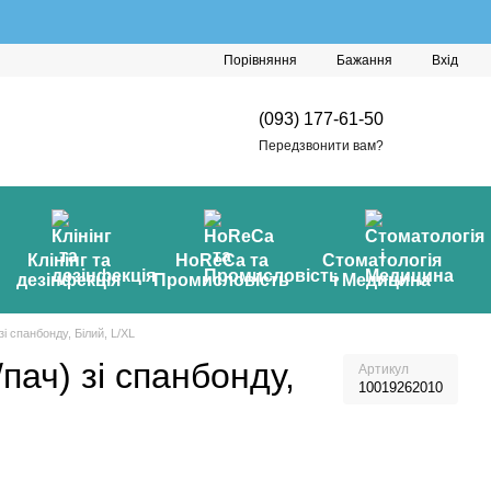
Порівняння
Бажання
Вхід
(093) 177-61-50
Передзвонити вам?
Клінінг та
HoReCa та
Стоматологія
дезінфекція
Промисловість
і Медицина
зі спанбонду, Білий, L/XL
пач) зі спанбонду,
Артикул
10019262010