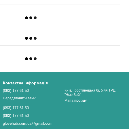
Контактна інформація
(093) 177-61-50
Київ, Тростянецька 6г, біля ТРЦ
"Нью Вей"
Передзвонити вам?
Мапа проїзду
(093) 177-61-50
(093) 177-61-50
glovehub.com.ua@gmail.com