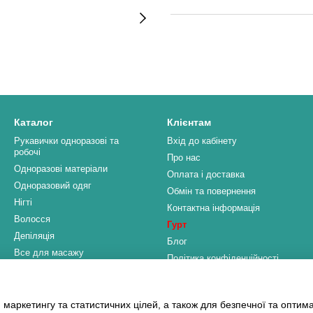
Каталог
Клієнтам
Рукавички одноразові та
Вхід до кабінету
робочі
Про нас
Одноразові матеріали
Оплата і доставка
Одноразовий одяг
Обмін та повернення
Нігті
Контактна інформація
Волосся
Гурт
Депіляція
Блог
Все для масажу
Політика конфіденційності
Клінінг та дезінфекція
HoReCa та Промисловість
Ми в соцмережах
Стоматологія і Медицина
 маркетингу та статистичних цілей, а також для безпечної та оптим