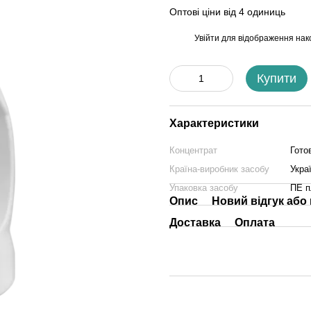
Оптові ціни від 4 одиниць
Увійти
для відображення нак
%
Купити
Характеристики
Концентрат
Гото
Країна-виробник засобу
Укра
Упаковка засобу
ПЕ п
Опис
Новий відгук або
Доставка
Оплата