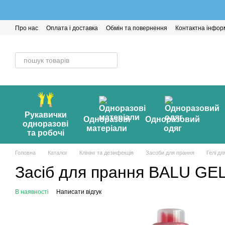
Перейти до основного контенту
Про нас
Оплата і доставка
Обмін та повернення
Контактна інфор
Рукавички
Одноразові
Одноразовий
одноразові
матеріали
одяг
та робочі
Головна
Каталог
Клінінг та дезінфекція
Засоби для прання
Гелі дл
Засіб для прання BALU GEL
В наявності
Написати відгук