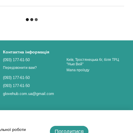
Контактна інформація
(093) 177-61-50
Київ, Тростянецька 6г, біля ТРЦ
"Нью Вей"
Передзвонити вам?
Мапа проїзду
(093) 177-61-50
(093) 177-61-50
glovehub.com.ua@gmail.com
альної роботи
Погодитися