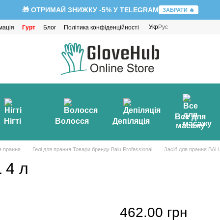
🎁 ОТРИМАЙ ЗНИЖКУ -5% У TELEGRAM
ЗАБРАТИ 🔥
Укр
Рус
мація
Гурт
Блог
Політика конфіденційності
Все для
Нігті
Волосся
Депіляція
масажу
я прання
Гелі для прання Товари бренду Balu Professional
Засіб для прання BAL
 4 л
462.00 грн