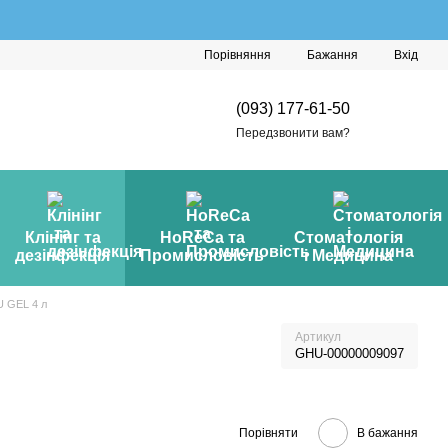
Порівняння
Бажання
Вхід
(093) 177-61-50
Передзвонити вам?
Клінінг та
HoReCa та
Стоматологія
дезінфекція
Промисловість
і Медицина
U GEL 4 л
Артикул
GHU-00000009097
Порівняти
В бажання