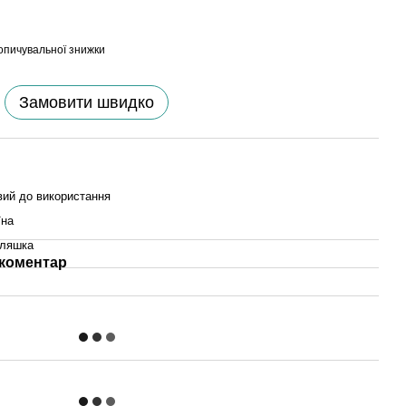
опичувальної знижки
Замовити швидко
вий до використання
їна
ляшка
 коментар