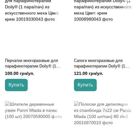
Перчатки многоразовые для
Сапоги многоразовые для
парафинотерапии Doily® (1
парафинотерапии Doily® (1
пара/пач) из искусственного
пара/пач) из искусственного
100.00 грн/уп.
121.00 грн/уп.
меха Цвет: крем, Бежевый
меха Цвет: крем, Бежевый
Купить
Купить