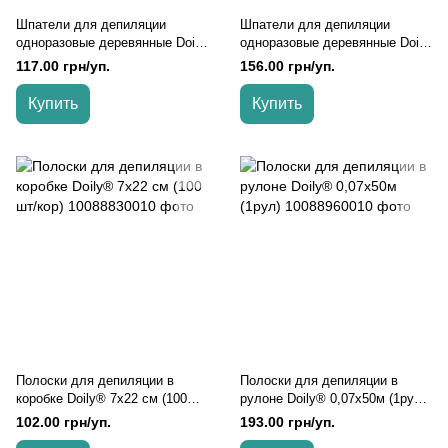
Шпатели для депиляции
Шпатели для депиляции
одноразовые деревянные Doily
одноразовые деревянные Doily
(100 шт/пач)
в тубусе (120 шт)
117.00 грн/уп.
156.00 грн/уп.
Купить
Купить
Полоски для депиляции в
Полоски для депиляции в
коробке Doily® 7х22 см (100
рулоне Doily® 0,07х50м (1рул),
шт/кор), Белый
Белый
102.00 грн/уп.
193.00 грн/уп.