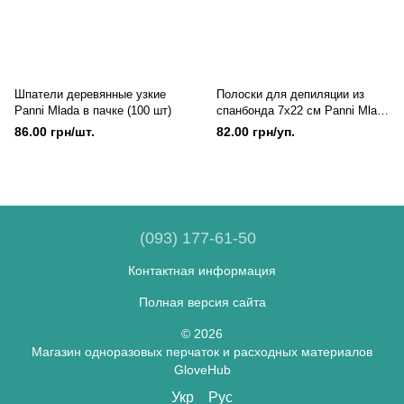
Шпатели деревянные узкие
Полоски для депиляции из
Panni Mlada в пачке (100 шт)
спанбонда 7х22 см Panni Mlada
(100 шт/пач) 80 г/м2, Белый
86.00 грн/шт.
82.00 грн/уп.
(093) 177-61-50
Контактная информация
Полная версия сайта
© 2026
Магазин одноразовых перчаток и расходных материалов
GloveHub
Укр
Рус