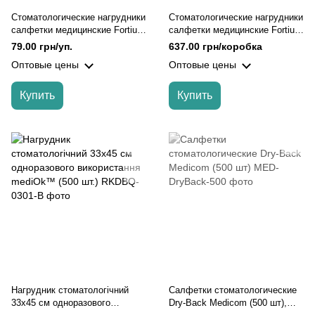
Стоматологические нагрудники
Стоматологические нагрудники
салфетки медицинские Fortius
салфетки медицинские Fortius
Pro™ трехслойные 33х41 см
Pro™ трехслойные 33х41 см
79.00 грн/уп.
637.00 грн/коробка
(50шт/пач), Белый
(500шт/кор), Белый
Оптовые цены
Оптовые цены
Купить
Купить
Нагрудник стоматологічний
Салфетки стоматологические
33х45 см одноразового
Dry-Back Medicom (500 шт),