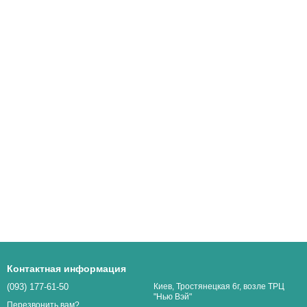
Контактная информация
(093) 177-61-50
Киев, Тростянецкая 6г, возле ТРЦ
"Нью Вэй"
Перезвонить вам?