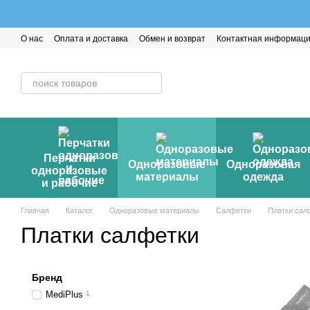
Перейти к основному контенту
О нас
Оплата и доставка
Обмен и возврат
Контактная информац
Перчатки
Одноразовые
Одноразовая
одноразовые
материалы
одежда
и рабочие
Главная
Каталог
Одноразовые материалы
Салфетки
Платки сал
Платки салфетки
Бренд
MediPlus
1