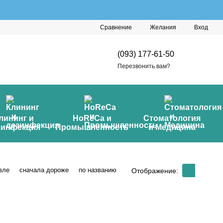
Сравнение
Желания
Вход
(093) 177-61-50
Перезвонить вам?
лининг и
HoReCa и
Стоматология
зинфекция
Промышленность
и Медицина
вле
сначала дороже
по названию
Отображение: