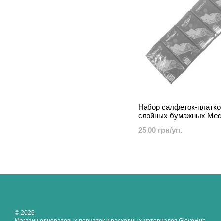
Набор салфеток-платко
слойных бумажных Medi
8 шт.
25.00 грн/уп.
© 2026
Магазин одноразовых перчаток и расходных материалов GloveHub