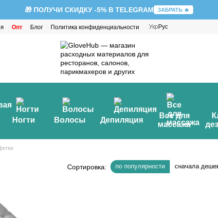
🎁 ПОЛУЧИ СКИДКУ -5% В TELEGRAM
ЗАБРАТЬ 🔥
Укр
Рус
ия
Опт
Блог
Политика конфиденциальности
Все для
К
Ногти
Волосы
Депиляция
массажа
де
фетки
по популярности
сначала деше
Сортировка: