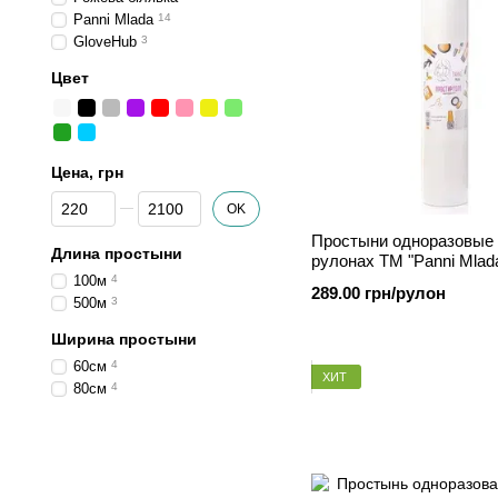
Panni Mlada
14
GloveHub
3
Цвет
Цена, грн
От Цена, грн
До Цена, грн
OK
Простыни одноразовые 
Длина простыни
рулонах ТМ "Panni Mlad
м, Белый
100м
4
289.00 грн/рулон
500м
3
Ширина простыни
60см
4
ХИТ
80см
4