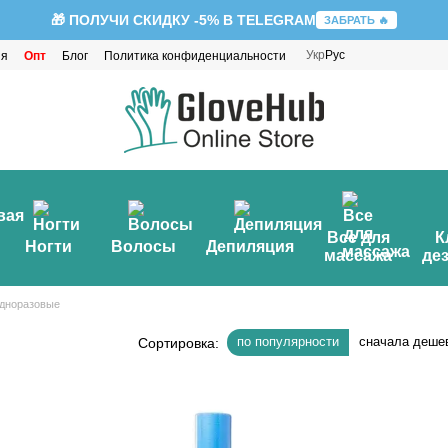
🎁 ПОЛУЧИ СКИДКУ -5% В TELEGRAM
ЗАБРАТЬ 🔥
Укр
Рус
ия
Опт
Блог
Политика конфиденциальности
Все для
К
Ногти
Волосы
Депиляция
массажа
де
дноразовые
по популярности
сначала деше
Сортировка: