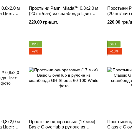
0,8х2,0 м
Простыни Panni Mlada™ 0,8х2,0 м
Простыни Pa
а Цвет:
(20 шт/пач) из спанбонда Цвет:
(20 шт/пач)
мятный
розовый
220.00 грн/шт.
220.00 грн/
ХИТ
ХИТ
−9%
−10%
0,8х2,0 м
Простыни одноразовые (17 мкм)
Простыни о
а Цвет:
Basic GloveHub в рулоне из
Classic Glo