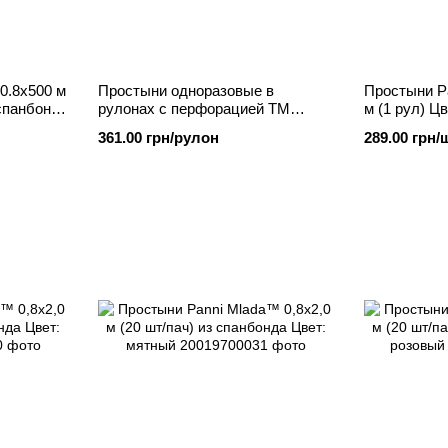
0.8х500 м
Простыни одноразовые в
Простыни P
спанбонд,
рулонах с перфорацией ТМ
м (1 рул) Ц
"Panni Mlada" 0.8х1.8 м (90 м) из
Бежевый
361.00 грн/рулон
289.00 грн/
спанбонда, Белый