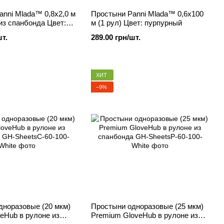
nni Mlada™ 0,8х2,0 м
Простыни Panni Mlada™ 0,6х100
 из спанбонда Цвет:
м (1 рул) Цвет: пурпурный
шт.
289.00 грн/шт.
ХИТ
−9%
дноразовые (20 мкм)
Простыни одноразовые (25 мкм)
veHub в рулоне из
Premium GloveHub в рулоне из