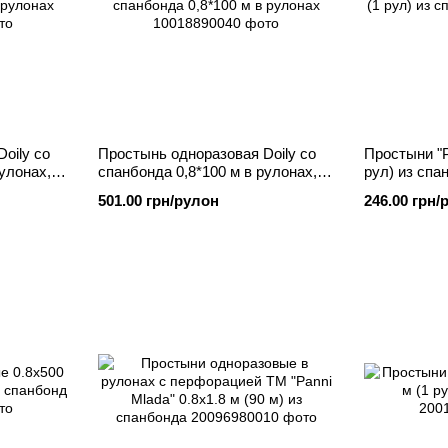
oily со
Простынь одноразовая Doily со
Простыни "Р
улонах,
спанбонда 0,8*100 м в рулонах,
рул) из спа
Розовый
100м
501.00 грн/рулон
246.00 грн/