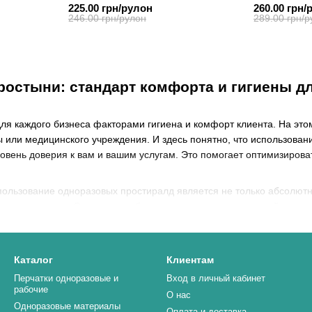
спанбонда, Белый, 60см, 100м
спанбонда, 
225.00 грн/рулон
260.00 грн/
246.00 грн/рулон
289.00 грн/р
остыни: стандарт комфорта и гигиены дл
я каждого бизнеса факторами гигиена и комфорт клиента. На это
ы или медицинского учреждения. И здесь понятно, что использов
вень доверия к вам и вашим услугам. Это помогает оптимизироват
пользование одноразовых простиралд является не только абсолютн
тво вариантов. Это и тонкие бумажные рулоны и многослойные пол
нно тот вариант, который будет подходить именно вам (под ваши за
ства. Также бывают специфические запросы, и здесь тоже нужно н
Каталог
Клиентам
Перчатки одноразовые и
Вход в личный кабинет
именно те материалы, которые лучше все
рабочие
О нас
Одноразовые материалы
Оплата и доставка