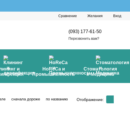
Сравнение
Желания
Вход
(093) 177-61-50
Перезвонить вам?
лининг и
HoReCa и
Стоматология
зинфекция
Промышленность
и Медицина
вле
сначала дороже
по названию
Отображение: