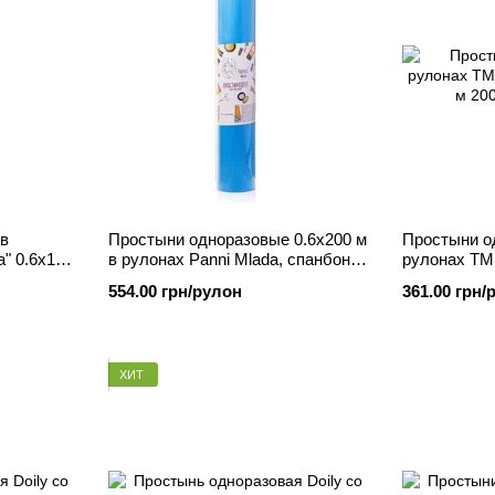
в
Простыни одноразовые 0.6х200 м
Простыни о
a" 0.6х100
в рулонах Panni Mlada, спанбонд,
рулонах ТМ 
Голубой
м, Жёлтый
554.00 грн/рулон
361.00 грн/
ХИТ