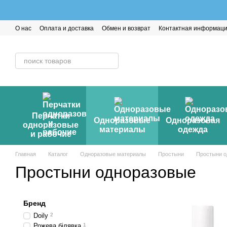
Перейти к основному контенту
О нас
Оплата и доставка
Обмен и возврат
Контактная информац
Перчатки
Одноразовые
Одноразовая
одноразовые
материалы
одежда
и рабочие
Главная
Каталог
Одноразовые материалы
Простыни
Простыни о
Простыни одноразовые
Бренд
Doily
2
Рожева білявка
1