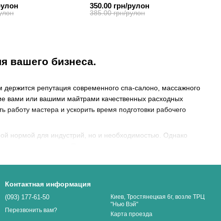
Белый, 60см, 100м
спанбонда, Белый, 60см, 100м
рулон
350.00 грн/рулон
улон
385.00 грн/рулон
я вашего бизнеса.
м держится репутация современного спа-салоно, массажного
ание вами или вашими майтрами качественных расходных
ь работу мастера и ускорить время подготовки рабочего
ой нормой для индустрий, но и необходимостью. Однако
отна разных цветов. Поэтому возникает вопрос как не
дачи) и при этом будет соответствовать идеальному
е прогадать.
Контактная информация
(093) 177-61-50
Киев, Тростянецкая 6г, возле ТРЦ
го подходят для вашей работы и
"Нью Вэй"
Перезвонить вам?
Карта проезда