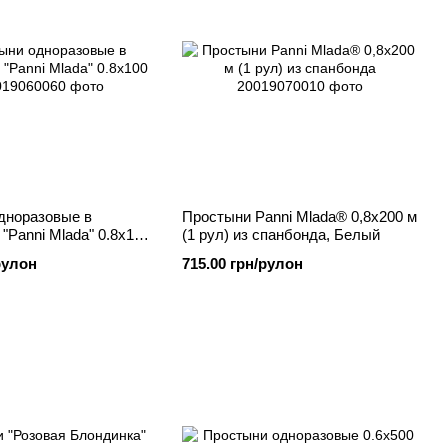
дноразовые в
Простыни Panni Mlada® 0,8х200 м
"Panni Mlada" 0.8х100
(1 рул) из спанбонда, Белый
рулон
715.00 грн/рулон