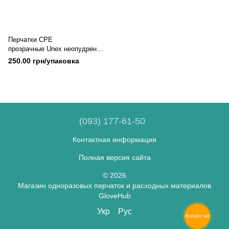
Перчатки CPE
прозрачные Unex неопудренны
е 200 шт/уп., Прозрачный, L,
250.00 грн/упаковка
200 шт (100 пар)
(093) 177-61-50
Контактная информация
Полная версия сайта
© 2026
Магазин одноразовых перчаток и расходных материалов
GloveHub
Укр
Рус
ОНЛАЙН ЧАТ