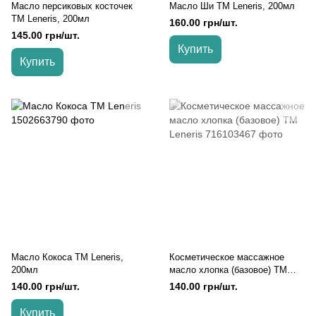
Масло персиковых косточек
Масло Ши TM Leneris, 200мл
TM Leneris, 200мл
160.00 грн/шт.
145.00 грн/шт.
Купить
Купить
Масло Кокоса TM Leneris,
Косметическое массажное
200мл
масло хлопка (базовое) TM
Leneris, 200мл
140.00 грн/шт.
140.00 грн/шт.
Купить