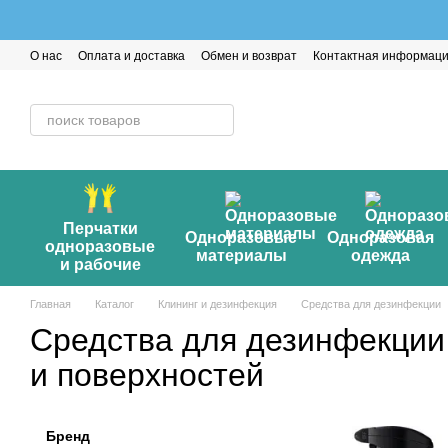
Перейти к основному контенту
О нас
Оплата и доставка
Обмен и возврат
Контактная информац
Перчатки
Одноразовые
Одноразовая
одноразовые
материалы
одежда
и рабочие
Главная
Каталог
Клининг и дезинфекция
Средства для дезинфекции
Средства для дезинфекции
и поверхностей
Бренд