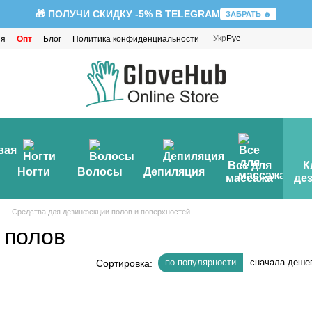
🎁 ПОЛУЧИ СКИДКУ -5% В TELEGRAM
ЗАБРАТЬ 🔥
Укр
Рус
ия
Опт
Блог
Политика конфиденциальности
Все для
К
Ногти
Волосы
Депиляция
массажа
де
Средства для дезинфекции полов и поверхностей
 полов
по популярности
сначала деше
Сортировка: