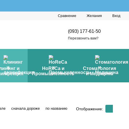
Сравнение
Желания
Вход
(093) 177-61-50
Перезвонить вам?
лининг и
HoReCa и
Стоматология
зинфекция
Промышленность
и Медицина
вле
сначала дороже
по названию
Отображение: