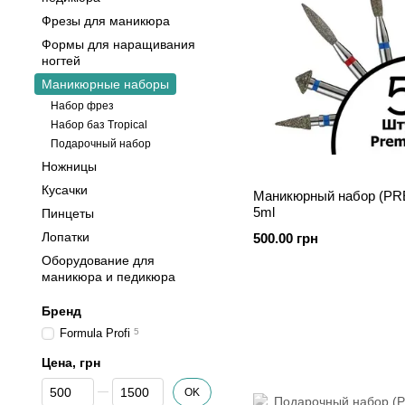
Фрезы для маникюра
Формы для наращивания
ногтей
Маникюрные наборы
⁠Набор фрез
⁠⁠Набор баз Tropical
Подарочный набор
Ножницы
Кусачки
Маникюрный набор (PR
5ml
Пинцеты
Лопатки
500.00 грн
Оборудование для
маникюра и педикюра
Бренд
Formula Profi
5
Цена, грн
От Цена, грн
До Цена, грн
OK