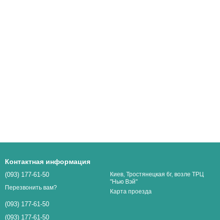
Контактная информация
(093) 177-61-50
Киев, Тростянецкая 6г, возле ТРЦ
"Нью Вэй"
Перезвонить вам?
Карта проезда
(093) 177-61-50
(093) 177-61-50