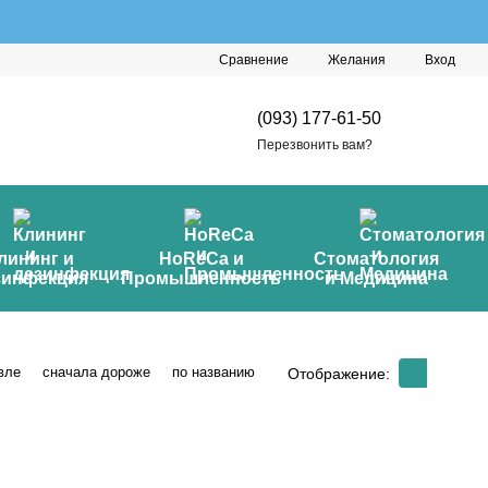
Сравнение
Желания
Вход
(093) 177-61-50
Перезвонить вам?
лининг и
HoReCa и
Стоматология
зинфекция
Промышленность
и Медицина
вле
сначала дороже
по названию
Отображение: