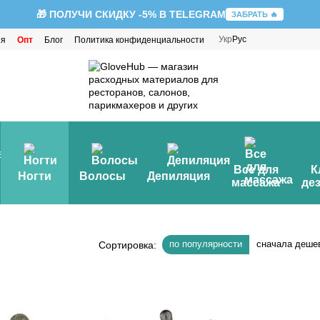
🎁 ПОЛУЧИ СКИДКУ -5% В TELEGRAM
ЗАБРАТЬ 🔥
Укр
Рус
ия
Опт
Блог
Политика конфиденциальности
Все для
К
Ногти
Волосы
Депиляция
массажа
де
по популярности
сначала деше
Сортировка: