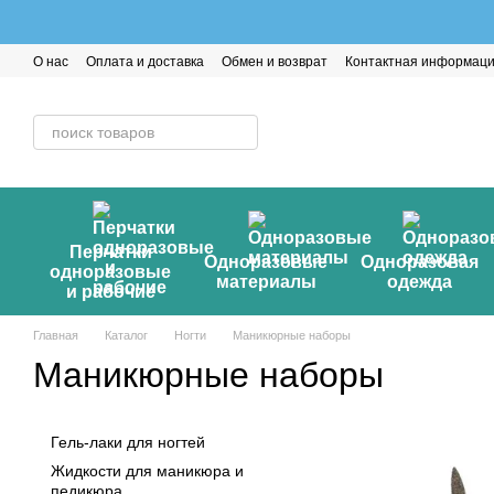
Перейти к основному контенту
О нас
Оплата и доставка
Обмен и возврат
Контактная информац
Перчатки
Одноразовые
Одноразовая
одноразовые
материалы
одежда
и рабочие
Главная
Каталог
Ногти
Маникюрные наборы
Маникюрные наборы
Гель-лаки для ногтей
Жидкости для маникюра и
педикюра