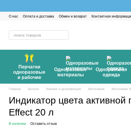
Перейти к основному контенту
О нас
Оплата и доставка
Обмен и возврат
Контактная информац
Перчатки
Одноразовые
Одноразовая
одноразовые
материалы
одежда
и рабочие
Главная
Каталог
Клининг и дезинфекция
Автохимия
Автохимия V
Индикатор цвета активной 
Effect 20 л
В наличии
Оставить отзыв