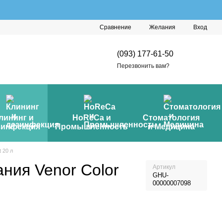
Сравнение
Желания
Вход
(093) 177-61-50
Перезвонить вам?
лининг и
HoReCa и
Стоматология
зинфекция
Промышленность
и Медицина
 20 л
ния Venor Color
Артикул
GHU-
00000007098