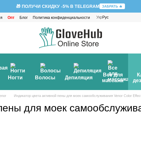
🎁 ПОЛУЧИ СКИДКУ -5% В TELEGRAM
ЗАБРАТЬ 🔥
Укр
Рус
ия
Опт
Блог
Политика конфиденциальности
Все для
К
Ногти
Волосы
Депиляция
массажа
де
enor
Индикатор цвета активной пены для моек самообслуживания Venor Color Effect
пены для моек самообслужива