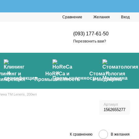
Сравнение
Желания
Вход
(093) 177-61-50
Перезвонить вам?
лининг и
HoReCa и
Стоматология
зинфекция
Промышленность
и Медицина
лина TM Leneris, 200мл
Артикул
1562655277
К сравнению
В желания