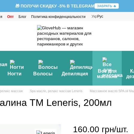
🎁 ПОЛУЧИ СКИДКУ -5% В TELEGRAM
ЗАБРАТЬ 🔥
Укр
Рус
ия
Опт
Блог
Политика конфиденциальности
Все для
К
Ногти
Волосы
Депиляция
массажа
де
 релакс массаж
Spa масло, релакс массаж Leneris
Массажное масло SPA oil Ма
алина TM Leneris, 200мл
160.00 грн/шт.