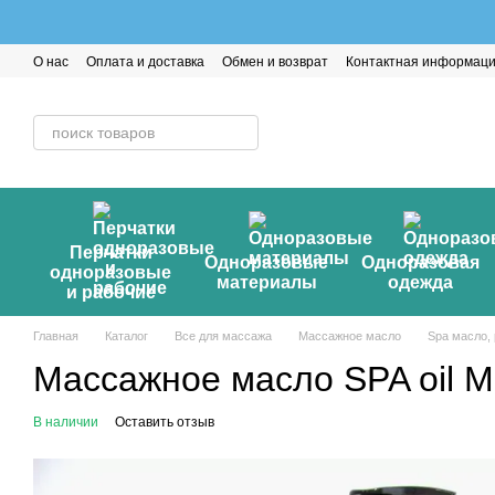
Перейти к основному контенту
О нас
Оплата и доставка
Обмен и возврат
Контактная информац
Перчатки
Одноразовые
Одноразовая
одноразовые
материалы
одежда
и рабочие
Главная
Каталог
Все для массажа
Массажное масло
Spa масло,
Массажное масло SPA oil М
В наличии
Оставить отзыв