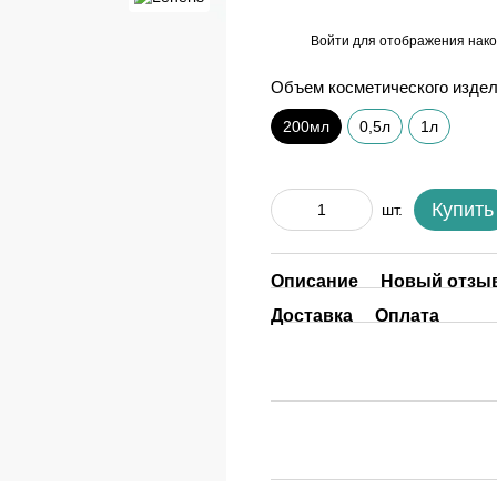
Войти
для отображения нако
%
Объем косметического изде
200мл
0,5л
1л
Купить
шт.
Описание
Новый отзыв
Доставка
Оплата