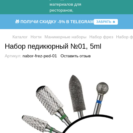
🎁 ПОЛУЧИ СКИДКУ -5% В TELEGRAM
ЗАБРАТЬ 🔥
Каталог
Ногти
Маникюрные наборы
⁠Набор фрез
⁠Набор ф
Набор педикюрный №01, 5ml
Артикул:
nabor-frez-ped-01
Оставить отзыв