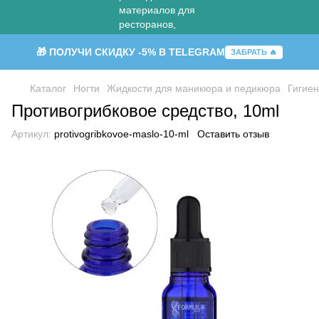
🎁 ПОЛУЧИ СКИДКУ -5% В TELEGRAM
ЗАБРАТЬ 🔥
Каталог
Ногти
Жидкости для маникюра и педикюра
Гигиен
Противогрибковое средство, 10ml
Артикул:
protivogribkovoe-maslo-10-ml
Оставить отзыв