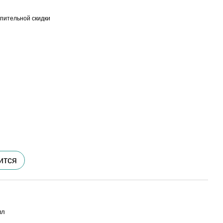
пительной скидки
ится
ил