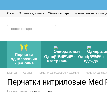
Перейти к основному контенту
О нас
Оплата и доставка
Обмен и возврат
Контактная информац
Перчатки
Одноразовые
Одноразовая
одноразовые
материалы
одежда
и рабочие
Главная
Каталог
Перчатки одноразовые и рабочие
Перчатки однора
Перчатки нитриловые MediP
Нет в наличии
Оставить отзыв