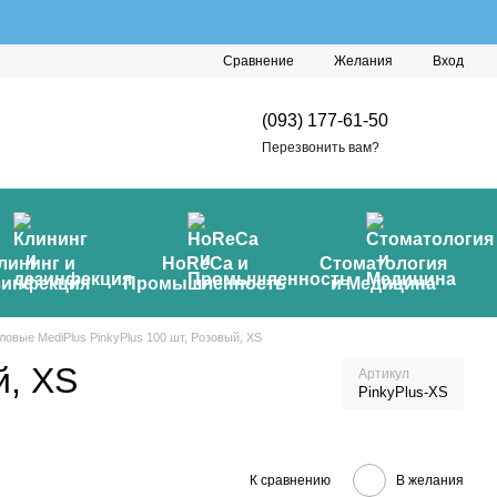
Сравнение
Желания
Вход
(093) 177-61-50
Перезвонить вам?
лининг и
HoReCa и
Стоматология
зинфекция
Промышленность
и Медицина
ловые MediPlus PinkyPlus 100 шт, Розовый, XS
й, XS
Артикул
PinkyPlus-ХS
К сравнению
В желания