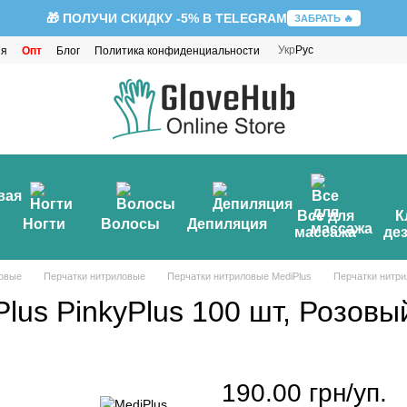
🎁 ПОЛУЧИ СКИДКУ -5% В TELEGRAM
ЗАБРАТЬ 🔥
Укр
Рус
ия
Опт
Блог
Политика конфиденциальности
Все для
К
Ногти
Волосы
Депиляция
массажа
де
зовые
Перчатки нитриловые
Перчатки нитриловые MediPlus
Перчатки нитри
lus PinkyPlus 100 шт, Розовы
190.00 грн/уп.