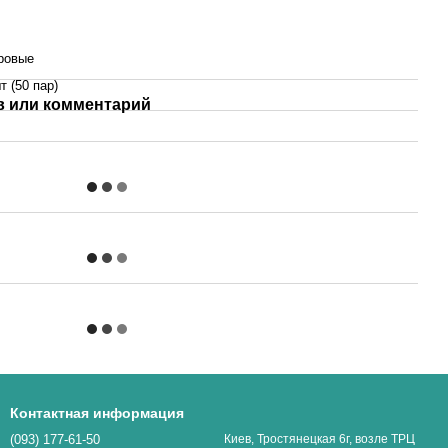
ровые
т (50 пар)
 или комментарий
Контактная информация
(093) 177-61-50
Киев, Тростянецкая 6г, возле ТРЦ